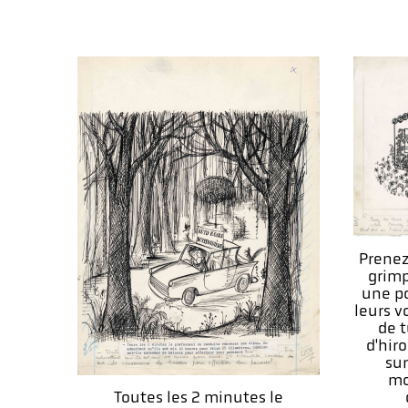
Prenez
grimp
une po
leurs v
de t
d'hiro
sur
mo
Toutes les 2 minutes le