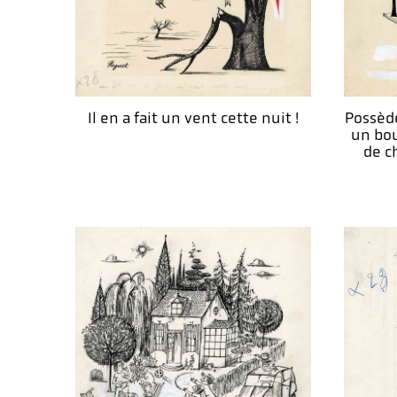
Il en a fait un vent cette nuit !
Possèd
un bou
de c