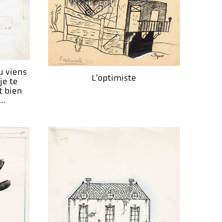
u viens
L'optimiste
je te
t bien
s…