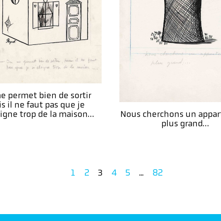
e permet bien de sortir
s il ne faut pas que je
igne trop de la maison…
Nous cherchons un appa
plus grand…
1
2
4
5
82
3
...