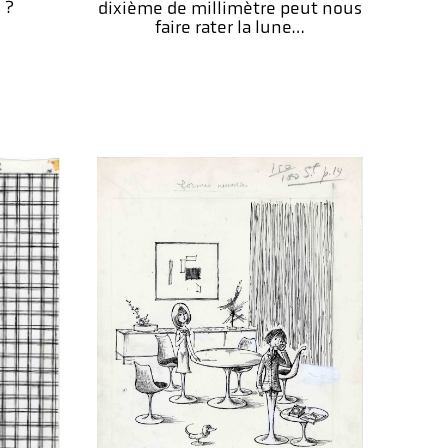
 ?
dixième de millimètre peut nous
faire rater la lune…