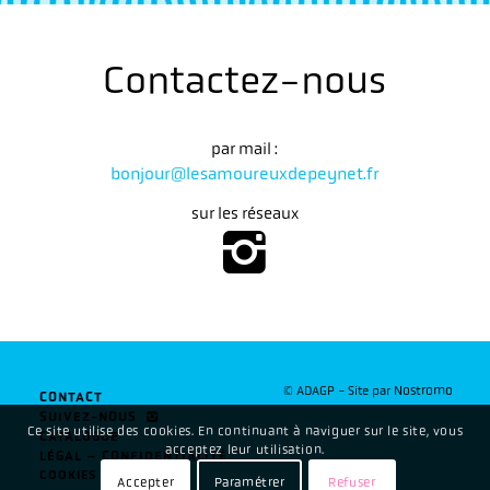
Contactez-nous
par mail :
bonjour@lesamoureuxdepeynet.fr
sur les réseaux
© ADAGP - Site par
Nostromo
CONTACT
SUIVEZ-NOUS
Ce site utilise des cookies. En continuant à naviguer sur le site, vous
CATALOGUE
acceptez leur utilisation.
LÉGAL – CONFIDENTIALITÉ
COOKIES
Accepter
Paramétrer
Refuser